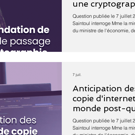
une cryptograp
quantique
Question publiée le 7 juillet 
Saintoul interroge Mme la mi
du ministre de l'économie, de
souveraineté industrielle, é
chargée de l'intelligence arti
sur l'importance d'une vérita
en matière de cryptographie
quantique représente un défi
domaines et notamment dans 
7 juil.
premier ordinateur quantiqu
Anticipation de
copie d'interne
monde post-qu
Question publiée le 7 juillet 
Saintoul interroge Mme la mi