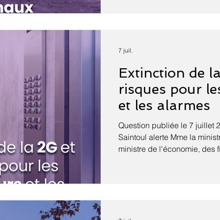
surmortalité des animaux do
épisodes caniculaires. La ca
France à la fin du mois de ju
dérèglement climatique frap
millions d'animaux domestiq
7 juil.
foyers français. Selon le ba
Extinction de l
risques pour l
et les alarmes
Question publiée le 7 juillet 
Saintoul alerte Mme la minis
ministre de l'économie, des f
souveraineté industrielle, é
chargée de l'intelligence arti
sur l'extinction de la 2G, pré
conséquences sur les appare
avec cette technologie, tels
les alarmes. En effet, d'après