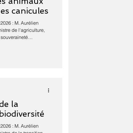
es animaux
des canicules
 2026 : M. Aurélien
stre de l'agriculture,
a souveraineté
té des animaux
caniculaires et sur
ançais au dérèglement
ient de frapper la
vélé la vulnérabilité de
 conséquences du
s que ces épisodes
de la
biodiversité
 2026 : M. Aurélien