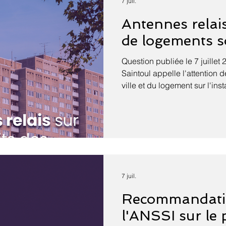
7 juil.
2026 du journal
Antennes relais 
de logements s
Question publiée le 7 juillet 
Saintoul appelle l'attention d
ville et du logement sur l'ins
relais sur les toits de logem
reportage d'Envoyé spécial 
nombre de ces antennes se m
développement de la 5G. Pou
d'antennes relais, les opérat
les pylônes « dans la mesure
New Deal Mobile de 2018, m
7 juil.
Recommandati
l'ANSSI sur le