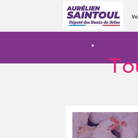
Vo
To