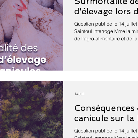
Surmortalité d
d'élevage lors 
Question publiée le 14 juillet
Saintoul interroge Mme la mini
de l'agro-alimentaire et de l
alimentaire sur la surmortali
d'élevage lors des épisodes 
l'adaptation de l'élevage fr
climatique. La canicule qui v
France a une nouvelle fois ré
l'élevage intensif face aux
dérèglement climatique alor
14 juil.
Conséquences 
canicule sur la 
Question publiée le 14 juillet