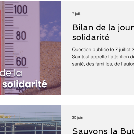
enseignement optionnel de l
l'Antiquité. Cette décision s
7 juil.
les lettres classiques, déj
Bilan de la jou
solidarité
Question publiée le 7 juillet 
Saintoul appelle l'attention 
santé, des familles, de l'au
handicapées sur le bilan de l
instaurée après la canicule de
des ressources affectées à l
personnes vulnérables face
climatiques extrêmes. La can
traumatisme national qui dé
insuffisances du système de
30 juin
Sauvons la But