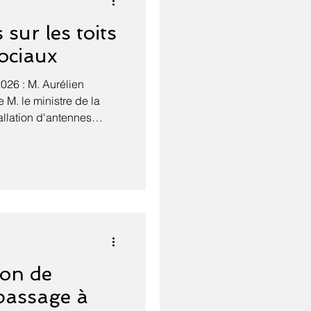
sur les toits
ociaux
2026 : M. Aurélien
e M. le ministre de la
tallation d'antennes
ents sociaux. D'après un
du 28 mai 2026, le
ultiplie avec le
r éviter la surcharge
eurs doivent mutualiser
 du possible », selon le
ai
on de
 passage à