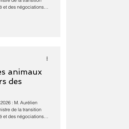
stre de la transition
té et des négociations
t la nature sur les
aniculaires sur la
rvation de la
 a frappé la France à la
appelé que le
ace l'ensemble des
e forte chaleur con
es animaux
rs des
 Aurélien
stre de la transition
té et des négociations
t la nature sur la