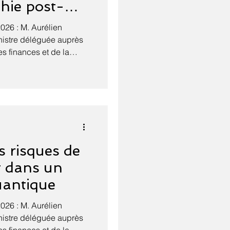
hie post-
2026 : M. Aurélien
nistre déléguée auprès
s finances et de la
nergétique et numérique,
ficielle et du numérique,
ble stratégie nationale
 post-quantique. Le
 dans tous les
l'informatique. Le
e fonc
s risques de
t dans un
antique
2026 : M. Aurélien
nistre déléguée auprès