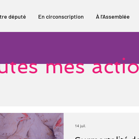
tre député
En circonscription
À l'Assemblée
utes mes acti
14 juil.