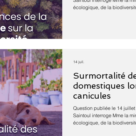
Saintoul interroge Mme la mini
écologique, de la biodiversi
internationales sur le climat e
conséquences des épisodes c
faune sauvage et sur la prése
biodiversité. La canicule qui
fin du mois de juin 2026 a r
dérèglement climatique men
écosystèmes. Les épisodes d
14 juil.
Surmortalité d
domestiques lo
canicules
Question publiée le 14 juillet 2026 : M.
Saintoul interroge Mme la mini
écologique, de la biodiversi
internationales sur le climat e