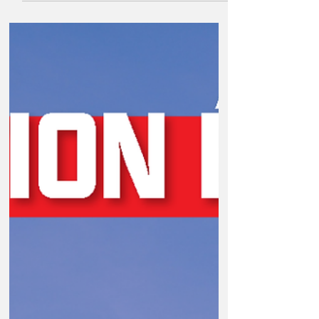
Extinction de la 2G et
risques pour les ascenseurs
et les alarmes
Question publiée le 7 juillet 2026 : M. Aurélien
Saintoul alerte Mme la ministre déléguée
auprès du ministre de l'économie, des
finances et de la souveraineté industrielle,
énergétique et numérique, chargée de
l'intelligence artificielle et du numérique, sur
l'extinction de la 2G, prévue pour fin 2026 et
les conséquences sur les appareils
fonctionnant encore avec cette technologie,
tels que les ascenseurs et les alarmes. En
effet, d'après un article du 11 juin 2026 du
journal