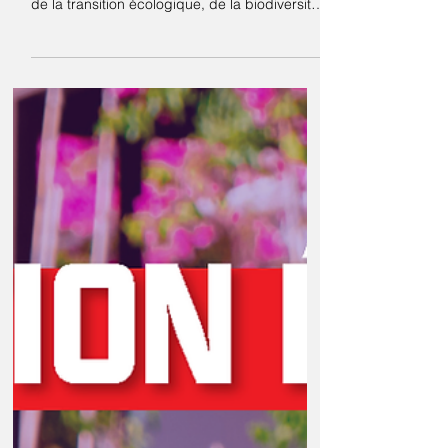
Conséquences de la
canicule sur la biodiversité
Question publiée le 14 juillet 2026 : M.
Aurélien Saintoul interroge Mme la ministre
de la transition écologique, de la biodiversité
et des négociations internationales sur le
climat et la nature sur les conséquences des
épisodes caniculaires sur la faune sauvage et
sur la préservation de la biodiversité. La
canicule qui a frappé la France à la fin du
mois de juin 2026 a rappelé que le
dérèglement climatique menace l'ensemble
des écosystèmes. Les épisodes de forte
chaleur con