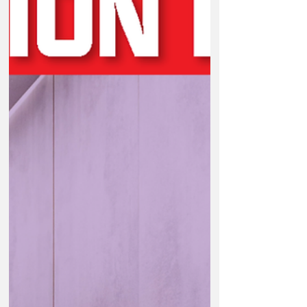
caniculaires. La canicule qui a frappé la
France à la fin du mois de juin 2026 a
rappelé que le dérèglement climatique
frappe également les millions d'animaux
domestiques présents dans les foyers
français. Selon le baromè