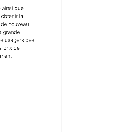
 ainsi que 
obtenir la 
ut de nouveau 
la grande 
es usagers des 
 prix de 
ement !