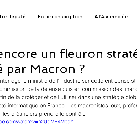
tre député
En circonscription
À l'Assemblée
 encore un fleuron stra
ié par Macron ?
interroge le ministre de l'industrie sur cette entreprise s
ommission de la défense puis en commission des finan
afin de la protéger et de l'utiliser dans une stratégie glob
té informatique en France. Les macronistes, eux, préfère
r les créanciers prendre le contrôle !
tube.com/watch?v=h2UqMR4MbcY