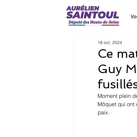
Vo
18 oct. 2024
Ce ma
Guy Mô
fusill
Moment plein de
Môquet qui ont c
paix.