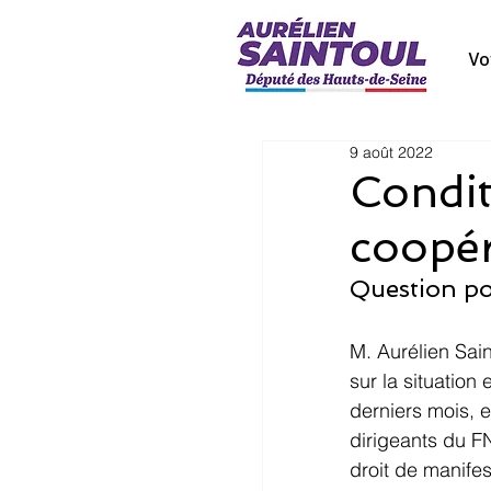
Vo
9 août 2022
Condit
coopér
Question po
M. Aurélien Sain
sur la situation
derniers mois, e
dirigeants du F
droit de manifes