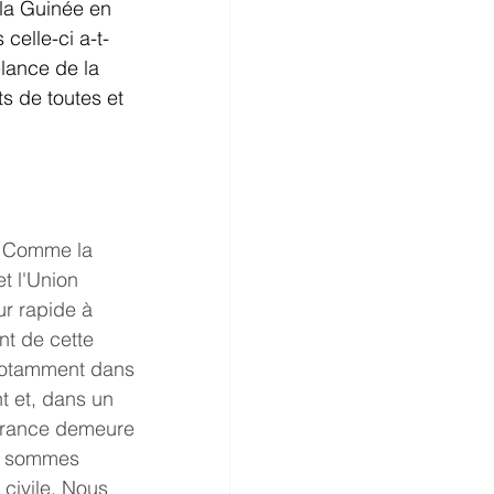
 la Guinée en 
 celle-ci a-t-
elance de la 
ts de toutes et 
. Comme la 
 l'Union 
ur rapide à 
t de cette 
 notamment dans 
t et, dans un 
 France demeure 
us sommes 
 civile. Nous 