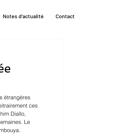
Notes d'actualité
Contact
ée
es étrangères 
bitrairement ces 
him Diallo, 
semaines. Le 
oumbouya. 