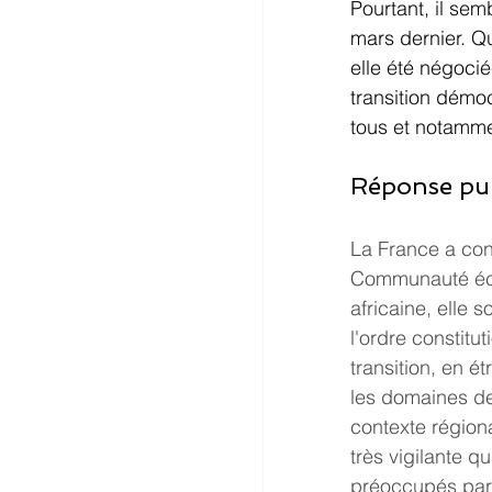
Pourtant, il sem
mars dernier. Qu
elle été négocié
transition démoc
tous et notammen
Réponse pub
La France a co
Communauté écon
africaine, elle 
l'ordre constit
transition, en 
les domaines de
contexte région
très vigilante q
préoccupés par l