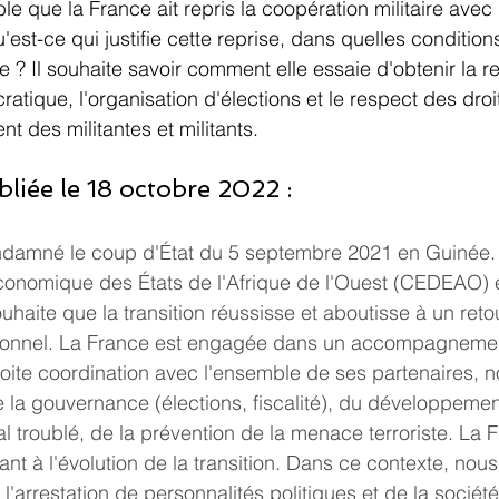
ble que la France ait repris la coopération militaire avec
'est-ce qui justifie cette reprise, dans quelles conditions
e ? Il souhaite savoir comment elle essaie d'obtenir la r
ratique, l'organisation d'élections et le respect des droi
t des militantes et militants.
liée le 18 octobre 2022 :
ndamné le coup d'État du 5 septembre 2021 en Guinée
omique des États de l'Afrique de l'Ouest (CEDEAO) et
souhaite que la transition réussisse et aboutisse à un reto
utionnel. La France est engagée dans un accompagnemen
étroite coordination avec l'ensemble de ses partenaires,
 la gouvernance (élections, fiscalité), du développemen
al troublé, de la prévention de la menace terroriste. La
uant à l'évolution de la transition. Dans ce contexte, no
'arrestation de personnalités politiques et de la société