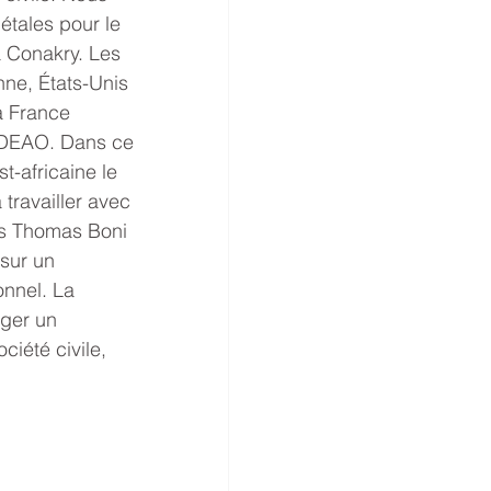
létales pour le 
à Conakry. Les 
e, États-Unis 
la France 
CEDEAO. Dans ce 
t-africaine le 
travailler avec 
is Thomas Boni 
 sur un 
onnel. La 
ger un 
ciété civile, 