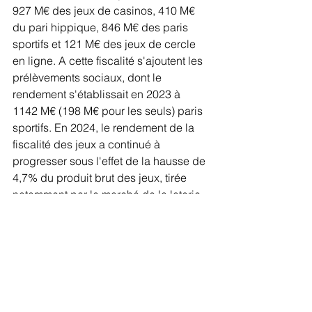
927 M€ des jeux de casinos, 410 M€ 
du pari hippique, 846 M€ des paris 
sportifs et 121 M€ des jeux de cercle 
en ligne. A cette fiscalité s'ajoutent les 
prélèvements sociaux, dont le 
rendement s'établissait en 2023 à 
1142 M€ (198 M€ pour les seuls) paris 
sportifs. En 2024, le rendement de la 
fiscalité des jeux a continué à 
progresser sous l'effet de la hausse de 
4,7% du produit brut des jeux, tirée 
notamment par le marché de la loterie 
et des paris sportifs. La fiscalité sur le 
produit brut des jeux de loterie, les 
paris sportifs, les jeux de cercle et des 
jeux automatiques de casinos a été 
relevée à l'article de la loi du 28 février 
de financement de la sécurité sociale 
pour 2025. Alors que l'Autorité 