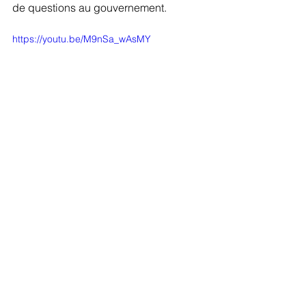
de questions au gouvernement.
https://youtu.be/M9nSa_wAsMY
À l'Assemblée
Notes d'actualité
Archives de mandat
contact@aureliensaintoul.fr
Mentions légales