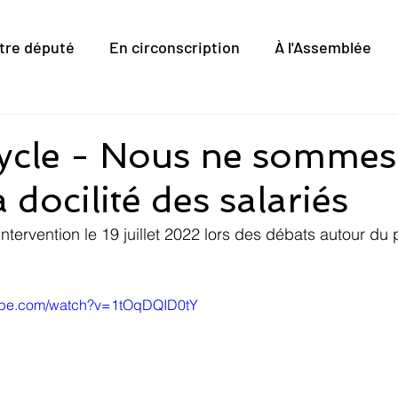
tre député
En circonscription
À l'Assemblée
ycle - Nous ne sommes
 docilité des salariés
tervention le 19 juillet 2022 lors des débats autour du p
.
tube.com/watch?v=1tOqDQID0tY