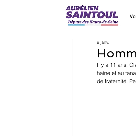
Vo
9 janv.
Homma
Il y a 11 ans, C
haine et au fana
de fraternité. P