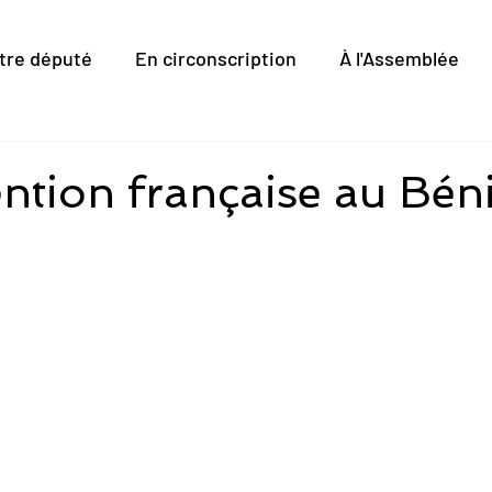
tre député
En circonscription
À l'Assemblée
ention française au Bén