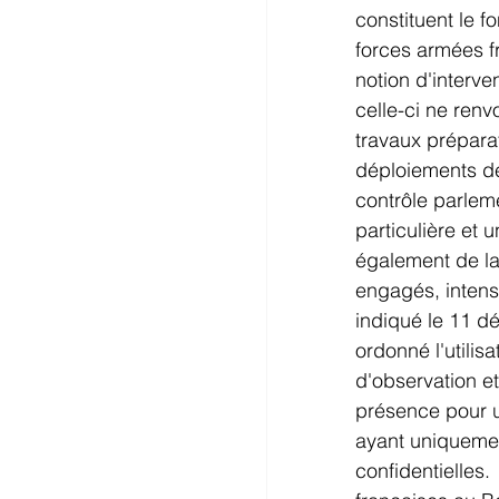
constituent le f
forces armées f
notion d'interve
celle-ci ne renvo
travaux préparat
déploiements de
contrôle parlem
particulière et 
également de la
engagés, intens
indiqué le 11 d
ordonné l'utili
d'observation et
présence pour un
ayant uniquemen
confidentielles.