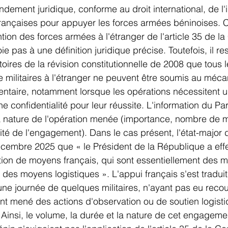
ondement juridique, conforme au droit international, de l'
rançaises pour appuyer les forces armées béninoises. C
ntion des forces armées à l'étranger de l'article 35 de la 
ie pas à une définition juridique précise. Toutefois, il re
oires de la révision constitutionnelle de 2008 que tous l
 militaires à l'étranger ne peuvent être soumis au méc
entaire, notamment lorsque les opérations nécessitent u
une confidentialité pour leur réussite. L'information du 
 nature de l'opération menée (importance, nombre de mil
ité de l'engagement). Dans le cas présent, l'état-major
écembre 2025 que « le Président de la République a eff
sation de moyens français, qui sont essentiellement des 
 des moyens logistiques ». L'appui français s'est traduit
e journée de quelques militaires, n'ayant pas eu recour
t mené des actions d'observation ou de soutien logistiq
  Ainsi, le volume, la durée et la nature de cet engageme