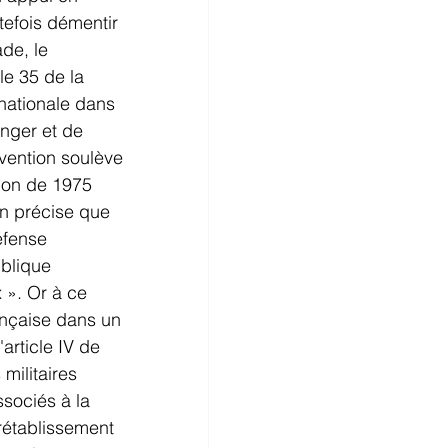
tefois démentir 
de, le 
le 35 de la 
nationale dans 
anger et de 
rvention soulève 
ion de 1975 
on précise que 
éfense 
ublique 
 ». Or à ce 
ançaise dans un 
'article IV de 
militaires 
sociés à la 
rétablissement 