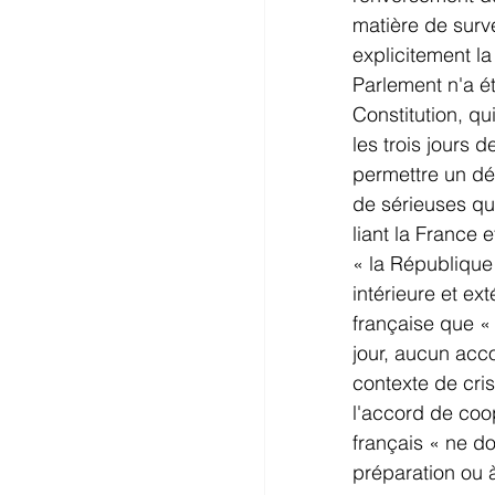
matière de surve
explicitement la
Parlement n'a été
Constitution, q
les trois jours 
permettre un déb
de sérieuses qu
liant la France 
« la République
intérieure et ex
française que «
jour, aucun acco
contexte de crise
l'accord de coop
français « ne d
préparation ou 