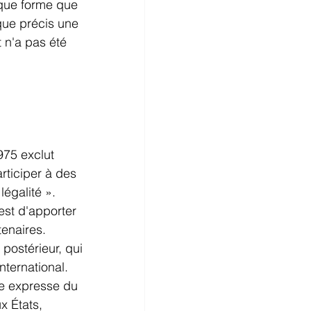
lque forme que 
que précis une 
t n'a pas été 
975 exclut 
rticiper à des 
égalité ». 
est d'apporter 
enaires. 
ostérieur, qui 
nternational. 
te expresse du 
x États, 