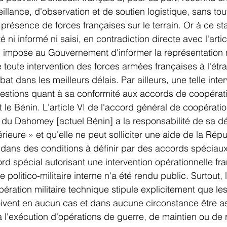
illance, d'observation et de soutien logistique, sans tou
 présence de forces françaises sur le terrain. Or à ce sta
 ni informé ni saisi, en contradiction directe avec l'artic
ui impose au Gouvernement d'informer la représentation 
de toute intervention des forces armées françaises à l'étr
at dans les meilleurs délais. Par ailleurs, une telle inte
estions quant à sa conformité aux accords de coopérat
et le Bénin. L'article VI de l'accord général de coopérati
 du Dahomey [actuel Bénin] a la responsabilité de sa d
térieure » et qu'elle ne peut solliciter une aide de la Rép
 dans des conditions à définir par des accords spéciaux
rd spécial autorisant une intervention opérationnelle fr
 politico-militaire interne n'a été rendu public. Surtout, l
ération militaire technique stipule explicitement que les 
oivent en aucun cas et dans aucune circonstance être as
à l'exécution d'opérations de guerre, de maintien ou de 