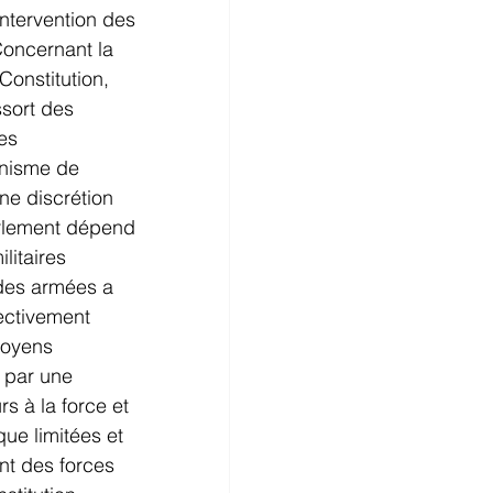
intervention des 
oncernant la 
Constitution, 
ssort des 
es 
anisme de 
ne discrétion 
Parlement dépend 
itaires 
 des armées a 
ectivement 
moyens 
 par une 
s à la force et 
ue limitées et 
nt des forces 