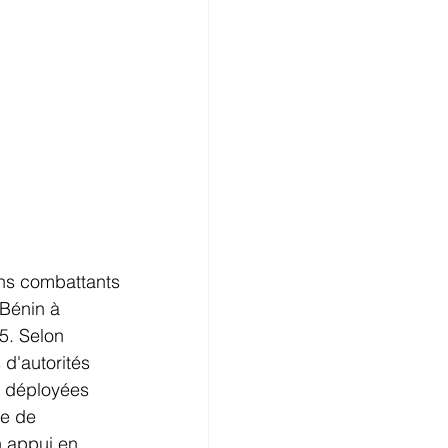
ens combattants 
Bénin à 
5. Selon 
d'autorités 
é déployées 
e de 
n appui en 