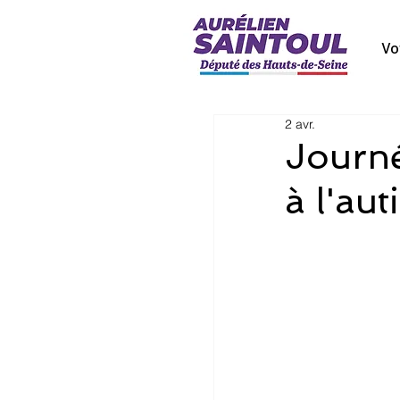
Vo
2 avr.
Journé
à l'au