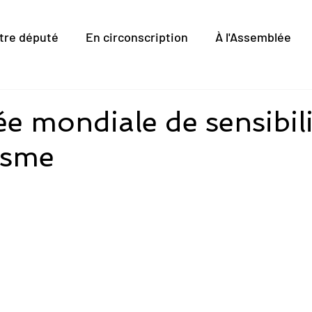
tre député
En circonscription
À l'Assemblée
e mondiale de sensibil
tisme