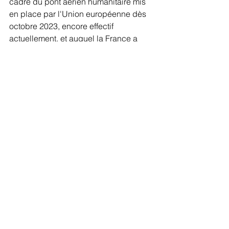
cadre du pont aérien humanitaire mis 
en place par l'Union européenne dès 
octobre 2023, encore effectif 
actuellement, et auquel la France a 
pris part à six reprises. Le pont aérien 
humanitaire européen a permis 
d'acheminer un total de 5 112 tonnes 
d'aide via 77 vols, combinant l'aide 
des Etats membres de l'UE et des 
partenaires humanitaires. Une partie 
de cette aide est aujourd'hui bloquée 
en Egypte et en Jordanie, dans 
l'attente d'accès complet et sans 
entrave dans la bande de Gaza. La 
France et ses partenaires européens 
sont pleinement mobilisés pour 
l'entrée immédiate de cette aide. La 
France se tient également prête à 
contribuer à la poursuite de ce pont 