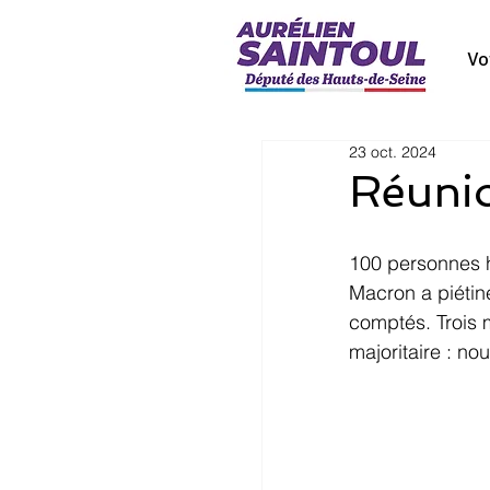
Vo
23 oct. 2024
Réunio
100 personnes hi
Macron
a piéti
comptés. Trois 
majoritaire : no