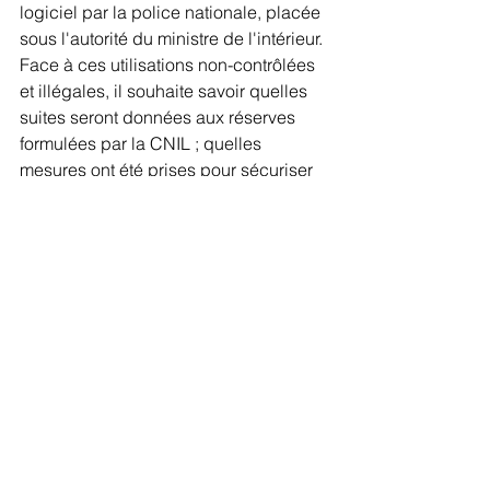
logiciel par la police nationale, placée 
sous l'autorité du ministre de l'intérieur. 
Face à ces utilisations non-contrôlées 
et illégales, il souhaite savoir quelles 
suites seront données aux réserves 
formulées par la CNIL ; quelles 
mesures ont été prises pour sécuriser 
l'accès à ce fichier ; comment le 
Gouvernement envisage de réguler 
l'accès et l'usage du TAJ ; et si 
l'accumulation de ces dérives ne 
justifie pas la suppression de ce 
dispositif.
Question sans réponse à ce jour.