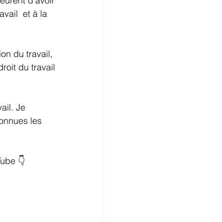
eurent d’avoir 
vail  et à la 
n du travail, 
oit du travail 
il. Je 
connues les 
ube 👇