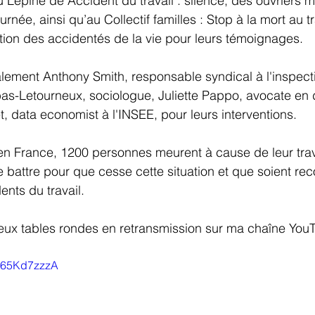
 Lépine de Accident du travail : silence, des ouvriers m
ournée, ainsi qu’au Collectif familles : Stop à la mort au tra
ion des accidentés de la vie pour leurs témoignages.
lement Anthony Smith, responsable syndical à l'inspectio
s-Letourneux, sociologue, Juliette Pappo, avocate en dr
, data economist à l'INSEE, pour leurs interventions.
 France, 1200 personnes meurent à cause de leur trava
 battre pour que cesse cette situation et que soient re
ents du travail.
eux tables rondes en retransmission sur ma chaîne YouT
UI65Kd7zzzA