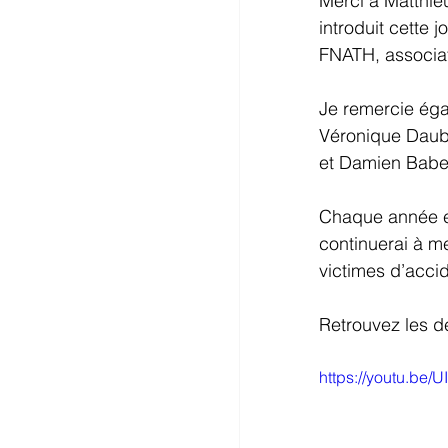
Merci à Matthieu
introduit cette j
FNATH, associat
Je remercie éga
Véronique Dauba
et Damien Babet
Chaque année en
continuerai à me
victimes d’accid
Retrouvez les d
https://youtu.be/