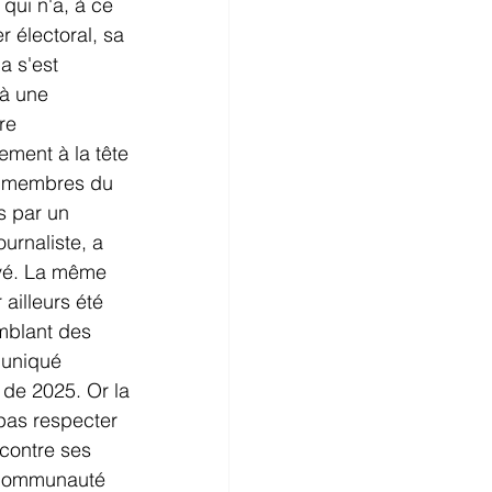
 qui n'a, à ce 
 électoral, sa 
a s'est 
 à une 
re 
ement à la tête 
ux membres du 
s par un 
rnaliste, a 
uvé. La même 
illeurs été 
mblant des 
muniqué 
 de 2025. Or la 
pas respecter 
contre ses 
 Communauté 