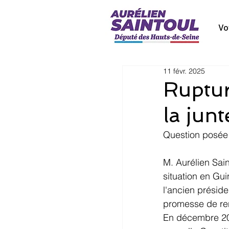
Vo
11 févr. 2025
Ruptur
la jun
Question posée l
M. Aurélien Sain
situation en Gu
l'ancien présid
promesse de rend
En décembre 202