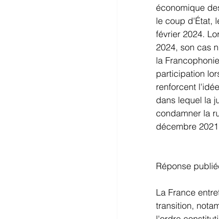
économique des 
le coup d'État, 
février 2024. L
2024, son cas n'
la Francophonie
participation l
renforcent l'idé
dans lequel la ju
condamner la ru
décembre 2021
Réponse publiée
La France entret
transition, not
l'ordre constitu