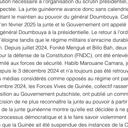
ution nécessaire à l'organisation du scrutin présidentiel,
espectée. La junte guinéenne avance donc sans calendrier
 étant le maintien au pouvoir du général Doumbouya. Cel
'en février 2025 la junte et le Gouvernement ont appelé
général Doumbouya à la présidentielle. Le retour à l'ord
s'éloigne tandis que le régime militaire s'enracine durabl
en. Depuis juillet 2024, Foniké Menguè et Billo Bah, de
our la défense de la Constitution (FNDC), ont été enlevé
lé aux forces de sécurité. Habib Marouane Camara, jou
epuis le 3 décembre 2024 et n'a toujours pas été retro
s médias considérés comme opposés au régime ont par a
mbre 2024, les Forces Vives de Guinée, collectif rasse
sition au Gouvernement putschiste, ont publié un com
écision de ne plus reconnaître la junte au pouvoir à partir
e de la junte guinéenne montre qu'elle est décidée à ne 
rocessus démocratique et à le faire savoir violemment 
 que la Guinée ait été suspendue des instances de la