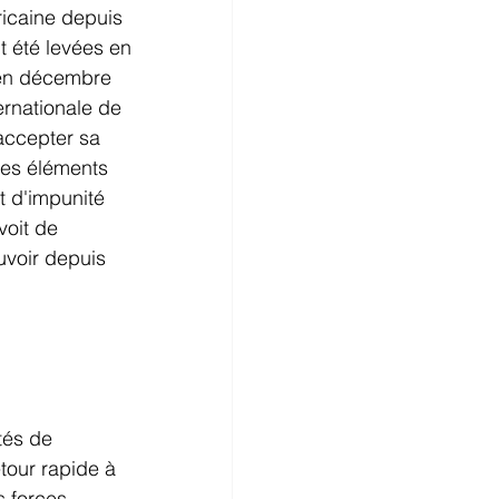
ricaine depuis 
t été levées en 
 en décembre 
ernationale de 
accepter sa 
Ces éléments 
t d'impunité 
voit de 
uvoir depuis 
tés de 
tour rapide à 
s forces 