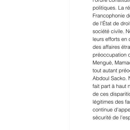
politiques. La r
Francophonie doi
de l'État de dro
société civile. 
leurs efforts en
des affaires ét
préoccupation co
Menguè, Mamado
tout autant préo
Abdoul Sacko. N
fait part à haut
de ces disparit
légitimes des f
continue d'appel
sécurité de l'e