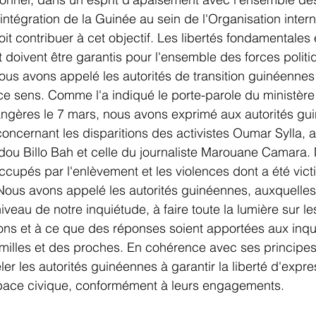
éintégration de la Guinée au sein de l'Organisation intern
t contribuer à cet objectif. Les libertés fondamentales e
it doivent être garantis pour l'ensemble des forces politi
Nous avons appelé les autorités de transition guinéennes
 ce sens. Comme l'a indiqué le porte-parole du ministère
rangères le 7 mars, nous avons exprimé aux autorités gu
ncernant les disparitions des activistes Oumar Sylla, a
u Billo Bah et celle du journaliste Marouane Camara
ccupés par l'enlèvement et les violences dont a été victim
ous avons appelé les autorités guinéennes, auxquelle
 niveau de notre inquiétude, à faire toute la lumière sur l
ions et à ce que des réponses soient apportées aux inqu
amilles et des proches. En cohérence avec ses principes
er les autorités guinéennes à garantir la liberté d'expres
space civique, conformément à leurs engagements.