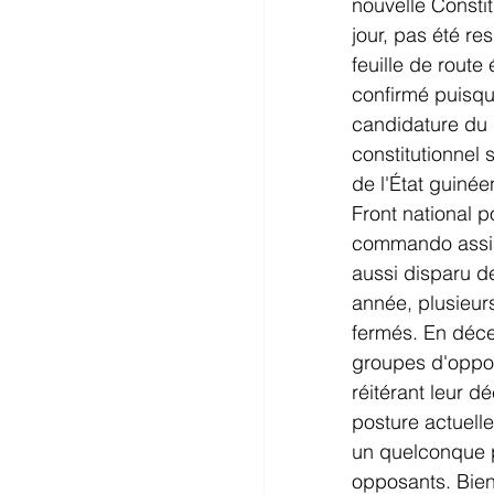
nouvelle Constit
jour, pas été r
feuille de route
confirmé puisqu
candidature du 
constitutionnel 
de l'État guiné
Front national p
commando assimi
aussi disparu d
année, plusieur
fermés. En déce
groupes d'oppo
réitérant leur d
posture actuell
un quelconque p
opposants. Bien