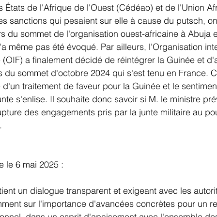
États de l'Afrique de l'Ouest (Cédéao) et de l'Union Af
les sanctions qui pesaient sur elle à cause du putsch, on
ors du sommet de l'organisation ouest-africaine à Abuja
a même pas été évoqué. Par ailleurs, l'Organisation int
 (OIF) a finalement décidé de réintégrer la Guinée et d'
ors du sommet d'octobre 2024 qui s'est tenu en France. 
e d'un traitement de faveur pour la Guinée et le sentimen
nte s'enlise. Il souhaite donc savoir si M. le ministre pré
pture des engagements pris par la junte militaire au po
.
 le 6 mai 2025 : 
ient un dialogue transparent et exigeant avec les autori
amment sur l'importance d'avancées concrètes pour un re
tionnel, dans un esprit d'apaisement avec l'ensemble de