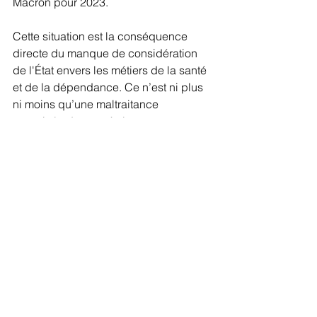
Macron pour 2023.
Cette situation est la conséquence 
directe du manque de considération 
de l'État envers les métiers de la santé 
et de la dépendance. Ce n’est ni plus 
ni moins qu’une maltraitance 
organisée de nos aînés, pourtant 
vulnérables. Le gouvernement a les 
moyens d'investir massivement dans 
nos services publics et de créer un 
service public essentiel de la 
dépendance. Mais il fait de nouveau le 
choix de se détourner de ses 
responsabilités.