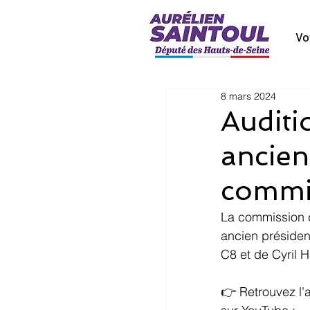
Vo
8 mars 2024
Auditi
ancien
commi
La commission d
ancien présiden
C8 et de Cyril H
👉 Retrouvez l'a