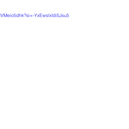
/JdVMeio5dhk?si=-YxEwslxIdi5Jsu5