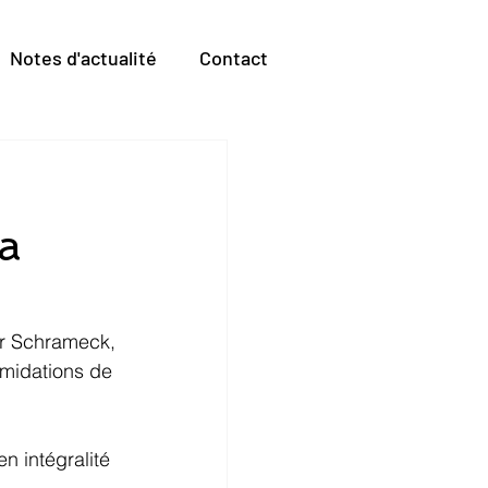
Notes d'actualité
Contact
,
la
er Schrameck, 
midations de 
.
n intégralité 