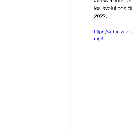
Je les ai interp
les évolutions d
2022.
https://video.wi
mp4