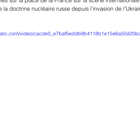
ellés sur la place de la France sur la scène internationale
e la doctrine nucléaire russe depuis l’invasion de l’Ukrai
xstatic.com/video/cacde0_e7baf5eddb9b4118b1e15e6a50d20bc