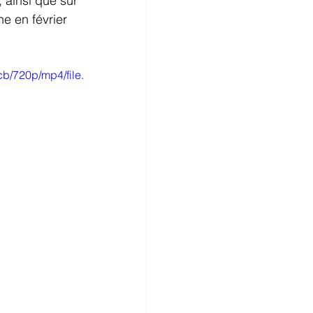
, ainsi que sur 
ne en février 
b/720p/mp4/file.