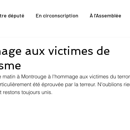
tre député
En circonscription
À l'Assemblée
ge aux victimes de
isme
ce matin à Montrouge à l'hommage aux victimes du terro
iculièrement été éprouvée par la terreur. N'oublions rien
 restons toujours unis.