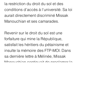
la restriction du droit du sol et des 
conditions d’accès à l'université. Sa loi 
aurait directement discriminé Missak 
Manouchian et ses camarades.
Revenir sur le droit du sol est une 
forfaiture qui mine la République, 
satisfait les héritiers du pétainisme et 
insulte la mémoire des FTP-MOI. Dans 
sa dernière lettre à Mélinée, Missak 
Manouchian continuait de proclamer la 
fraternité entre les peuples. Ses 
principes n’étaient donc en rien 
compatibles avec aucune sorte de 
politique du rejet.
Rendre hommage à Missak et Mélinée 
Manouchian suppose d'en finir avec 
ce qui les a fait souffrir et mis en 