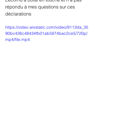
répondu à mes questions sur ces 
déclarations
https://video.wixstatic.com/video/9113da_35
90bc426c48434fb01ab5874bac2ce5/720p/
mp4/file.mp4
À l'Assemblée
Notes d'actualité
Archives de mandat
contact@aureliensaintoul.fr
Mentions légales