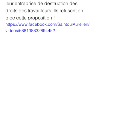
leur entreprise de destruction des 
droits des travailleurs. Ils refusent en 
bloc cette proposition !
https://www.facebook.com/SaintoulAurelien/
videos/688138832894452
À l'Assemblée
Notes d'actualité
Archives de mandat
contact@aureliensaintoul.fr
Mentions légales