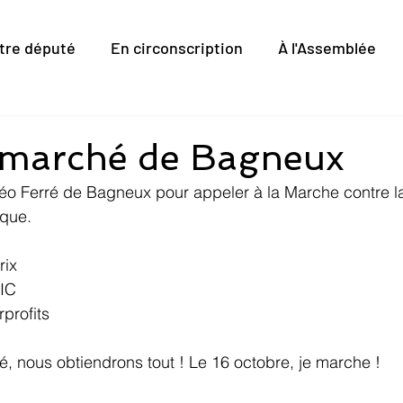
tre député
En circonscription
À l'Assemblée
 marché de Bagneux
éo Ferré de Bagneux pour appeler à la Marche contre la
ique.
rix
IC
profits 
usé, nous obtiendrons tout ! Le 16 octobre, je marche !