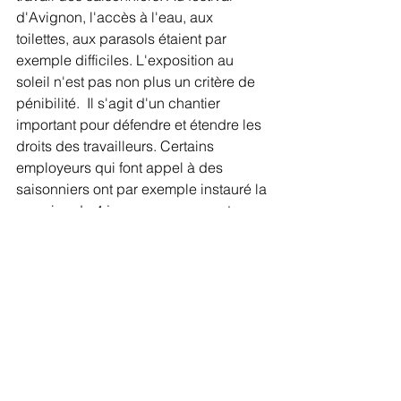
d'Avignon, l'accès à l'eau, aux 
toilettes, aux parasols étaient par 
exemple difficiles. L'exposition au 
soleil n'est pas non plus un critère de 
pénibilité.  Il s'agit d'un chantier 
important pour défendre et étendre les 
droits des travailleurs. Certains 
employeurs qui font appel à des 
saisonniers ont par exemple instauré la 
semaine de 4 jours pour augmenter 
l'attractivité.  Merci à Nawel d'avoir 
répondu à mes questions.
https://youtu.be/NrMzLFeIWws?
si=A_ReR6cOS-wL6-qv