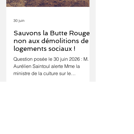
30 juin
Sauvons la Butte Rouge :
non aux démolitions de
logements sociaux !
Question posée le 30 juin 2026 : M.
Aurélien Saintoul alerte Mme la
ministre de la culture sur le
programme de démolition-
reconstruction visant la cité-jardin de
la Butte-Rouge à Châtenay-Malabry.
Ce projet va diviser par deux le
nombre de Prêts locatifs aidés
d'intégration (PLAI) avec, à terme, la
perte sèche de 1 600 logements
sociaux. La Butte-Rouge est l'une des