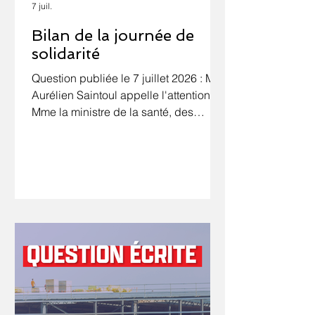
7 juil.
Bilan de la journée de
solidarité
Question publiée le 7 juillet 2026 : M.
Aurélien Saintoul appelle l'attention de
Mme la ministre de la santé, des
familles, de l'autonomie et des
personnes handicapées sur le bilan
de la journée de solidarité instaurée
après la canicule de 2003 et sur
l'utilisation des ressources affectées à
la protection des personnes
vulnérables face aux épisodes
climatiques extrêmes. La canicule de
2003 fut un traumatisme national qui
démontra combien les insuffisances
du système de préven