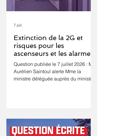
7 juil.
Extinction de la 2G et
risques pour les
ascenseurs et les alarmes
Question publiée le 7 juillet 2026 : M.
Aurélien Saintoul alerte Mme la
ministre déléguée auprès du ministre
de l'économie, des finances et de la
souveraineté industrielle, énergétique
et numérique, chargée de
l'intelligence artificielle et du
numérique, sur l'extinction de la 2G,
prévue pour fin 2026 et les
conséquences sur les appareils