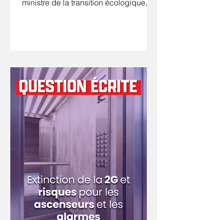
ministre de la transition écologique, de
la biodiversité et des négociations
internationales sur le climat et la nature
sur la surmortalité des animaux
domestiques lors des épisodes
caniculaires. La canicule qui a frappé
la France à la fin du mois de juin 2026
a rappelé que le dérèglement
climatique frappe également les
millions d'animaux domestiques
présents dans les foyers français.
Selon le baromè