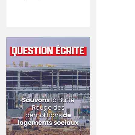
transition écologique, de la
biodiversité et des négociations
internationales sur le climat et la
nature, chargé de la transition
écologique, sur le programme de
démolition-reconstruction visant la
cité-jardin de la Butte-Rouge à
Châtenay-Malabry. Ce projet va diviser
par deux le nombre de Prêts locatifs
aidés d'intégration (PLAI) avec, à
terme, la perte sèche de 1