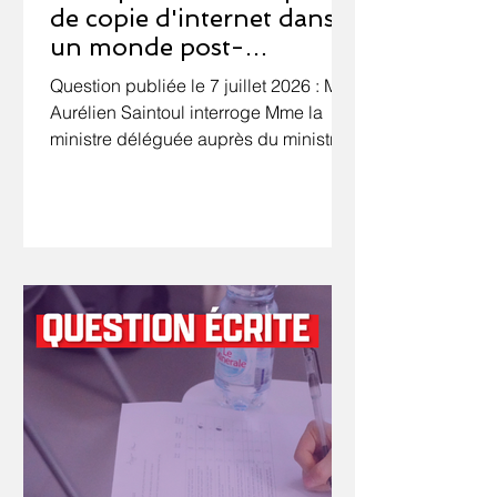
de copie d'internet dans
un monde post-
quantique
Question publiée le 7 juillet 2026 : M.
Aurélien Saintoul interroge Mme la
ministre déléguée auprès du ministre
de l'économie, des finances et de la
souveraineté industrielle, énergétique
et numérique, chargée de
l'intelligence artificielle et du
numérique, sur l'importance d'une
anticipation des effets du quantique
sur les moyens de cryptographie
actuels. Le quantique représente un
véritable défi dans tous les domaines
et notamment dans l'informatique. Le
premier ordinateur