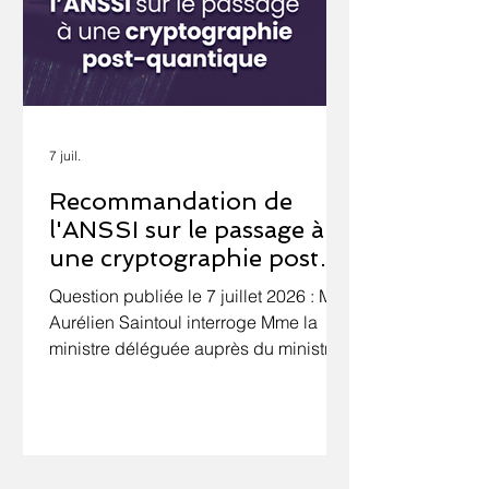
7 juil.
Recommandation de
l'ANSSI sur le passage à
une cryptographie post-
quantique
Question publiée le 7 juillet 2026 : M.
Aurélien Saintoul interroge Mme la
ministre déléguée auprès du ministre
de l'économie, des finances et de la
souveraineté industrielle, énergétique
et numérique, chargée de
l'intelligence artificielle et du
numérique, sur l'importance d'une