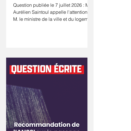
Question publiée le 7 juillet 2026 : M.
Aurélien Saintoul appelle l'attention de
M. le ministre de la ville et du logement
sur l'installation d'antennes relais sur
les toits de logements sociaux.
D'après un reportage d'Envoyé
spécial du 28 mai 2026, le nombre de
ces antennes se multiplie avec le
développement de la 5G. Pour éviter
la surcharge d'antennes relais, les
opérateurs doivent mutualiser les
pylônes « dans la mesure du possible
», selon le New Deal Mobile de 2018,
mai