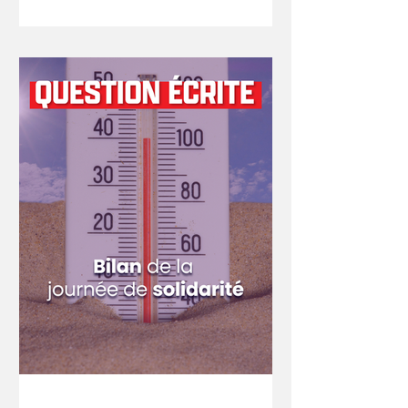
d'étudier le latin et le grec ancien au
baccalauréat. La réforme du
baccalauréat de 2021 a supprimé les
points bonus dont bénéficiaient
jusqu'alors les élèves suivant un
enseignement optionnel de langues et
cultures de l'Antiquité. Cette décision
s'est avérée délétère pour les lettres
classiques, déj