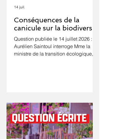
14 juil.
Conséquences de la
canicule sur la biodiversité
Question publiée le 14 juillet 2026 : M.
Aurélien Saintoul interroge Mme la
ministre de la transition écologique, de
la biodiversité et des négociations
internationales sur le climat et la nature
sur les conséquences des épisodes
caniculaires sur la faune sauvage et
sur la préservation de la biodiversité.
La canicule qui a frappé la France à la
fin du mois de juin 2026 a rappelé que
le dérèglement climatique menace
l'ensemble des écosystèmes. Les
épisodes de forte chaleur con