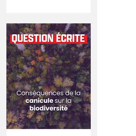
animaux d'élevage lors des épisodes
caniculaires et sur l'adaptation de
l'élevage français au dérèglement
climatique. La canicule qui vient de
frapper la France a une nouvelle fois
révélé la vulnérabilité de l'élevage
intensif face aux conséquences du
dérèglement climatique alors que ces
épisodes