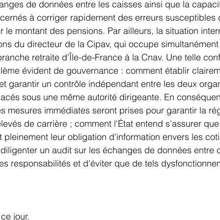
changes de données entre les caisses ainsi que la capaci
ernés à corriger rapidement des erreurs susceptibles d
r le montant des pensions. Par ailleurs, la situation inte
ons du directeur de la Cipav, qui occupe simultanément 
branche retraite d'Île-de-France à la Cnav. Une telle conf
lème évident de gouvernance : comment établir clairem
 et garantir un contrôle indépendant entre les deux org
placés sous une même autorité dirigeante. En conséquence
 mesures immédiates seront prises pour garantir la rég
evés de carrière ; comment l'État entend s'assurer que 
pleinement leur obligation d'information envers les cotis
e diligenter un audit sur les échanges de données entre
r les responsabilités et d'éviter que de tels dysfonctionn
ce jour. 