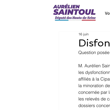
Vo
16 juin
Disfon
Question posée 
M. Aurélien Saint
les dysfonctionn
affiliés à la Cip
la minoration de
concernée par la
les relevés de c
dossiers concern