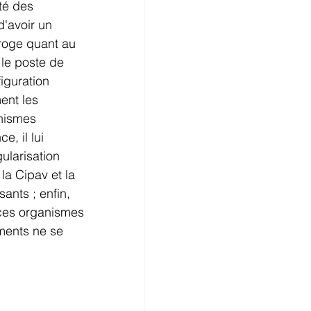
té des 
'avoir un 
rroge quant au 
le poste de 
iguration 
ent les 
anismes 
, il lui 
ularisation 
la Cipav et la 
ants ; enfin, 
 ces organismes 
ements ne se 