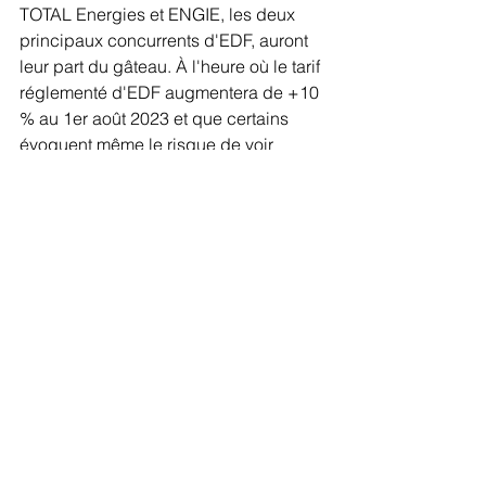
TOTAL Energies et ENGIE, les deux 
principaux concurrents d'EDF, auront 
leur part du gâteau. À l'heure où le tarif 
réglementé d'EDF augmentera de +10 
% au 1er août 2023 et que certains 
évoquent même le risque de voir 
doubler les tarifs de l'électricité d'ici à 
2025, M. le député Aurélien Saintoul 
alerte M. le ministre sur ce système 
spoliateur qu'est l'ARENH. Quand M. 
le ministre prévoit-il d'en finir avec 
l'ARENH et la pseudo-concurrence 
qu'elle entretient ? Est-il prévu de 
revenir sur cette délibération de la 
CRE qui dépouille EDF et le 
contribuable de 1,6 milliard d'euros au 
profit d'entreprises privées qui ne 
produisent rien ? Il souhaite connaître 
les perspectives à ce sujet.