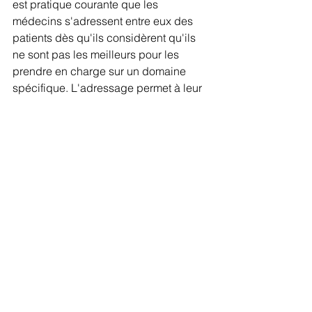
est pratique courante que les 
médecins s'adressent entre eux des 
patients dès qu'ils considèrent qu'ils 
ne sont pas les meilleurs pour les 
prendre en charge sur un domaine 
spécifique. L'adressage permet à leur 
collègue de leur transmettre des 
nouvelles par la suite des soins 
prodigués au patient adressé. 
MonParcoursPsy s'inscrit ainsi dans le 
parcours de soins habituel des 
patients, et plus que jamais en France, 
les psychologues se joignent à ces 
parcours interdisciplinaires centrés 
autour des besoins des patients. Par 
ailleurs, plus de 2 300 psychologues 
ont souhaité rejoindre le dispositif et 
voient leurs coordonnées accessibles 
sur l'annuaire depuis moins d'un an. 