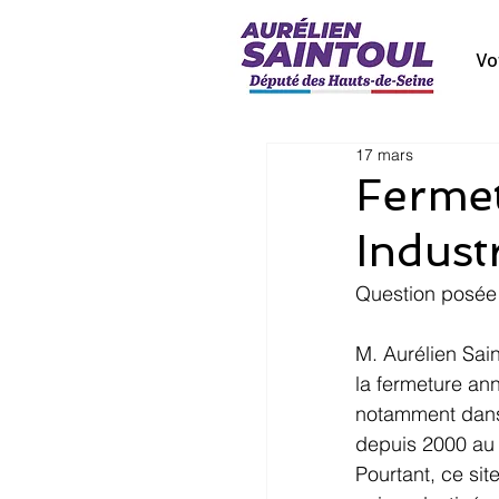
Vo
17 mars
Fermet
Indust
Question posée 
M. Aurélien Sai
la fermeture ann
notamment dans l
depuis 2000 au 
Pourtant, ce sit