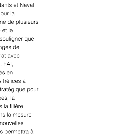
tants et Naval 
our la 
ne de plusieurs 
et le 
 souligner que 
anges de 
rat avec 
. FAI, 
és en 
 hélices à 
tratégique pour 
es, la 
a filière 
ns la mesure 
 nouvelles 
s permettra à 