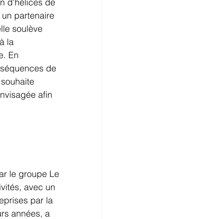
on d'hélices de 
 un partenaire 
lle soulève 
à la 
e. En 
nséquences de 
 souhaite 
envisagée afin 
ar le groupe Le 
ivités, avec un 
eprises par la 
urs années, a 