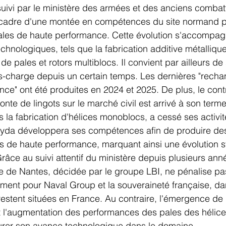
n suivi par le ministère des armées et des anciens combat
 cadre d'une montée en compétences du site normand p
pales de haute performance. Cette évolution s'accompag
nologiques, tels que la fabrication additive métallique 
 pales et rotors multiblocs. Il convient par ailleurs de
us-charge depuis un certain temps. Les dernières "rech
ce" ont été produites en 2024 et 2025. De plus, le cont
fonte de lingots sur le marché civil est arrivé à son terme
 la fabrication d'hélices monoblocs, a cessé ses activit
yda développera ses compétences afin de produire des
s de haute performance, marquant ainsi une évolution s
râce au suivi attentif du ministère depuis plusieurs anné
e de Nantes, décidée par le groupe LBI, ne pénalise pas l
ment pour Naval Group et la souveraineté française, da
 restent situées en France. Au contraire, l'émergence de
l'augmentation des performances des pales des hélice
urer son avance technologique dans le domaine.