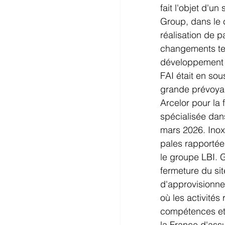
fait l'objet d'u
Group, dans le
réalisation de 
changements tech
développement de
FAI était en so
grande prévoyan
Arcelor pour la 
spécialisée dans
mars 2026. Inox
pales rapportée
le groupe LBI. G
fermeture du sit
d'approvisionne
où les activités
compétences et 
la France d'ass