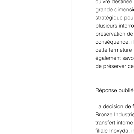
cuivre destinée 
grande dimension
stratégique pour
plusieurs interr
préservation de 
conséquence, i
cette fermeture
également savoir
de préserver c
Réponse publiée
La décision de f
Bronze Industrie
transfert intern
filiale Inoxyda