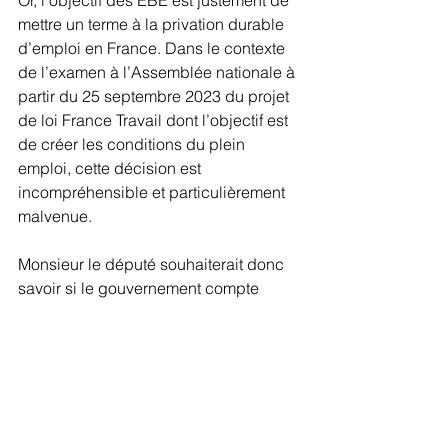
Or, l’objectif des EBE est justement de 
mettre un terme à la privation durable 
d’emploi en France. Dans le contexte 
de l’examen à l’Assemblée nationale à 
partir du 25 septembre 2023 du projet 
de loi France Travail dont l’objectif est 
de créer les conditions du plein 
emploi, cette décision est 
incompréhensible et particulièrement 
malvenue. 
Monsieur le député souhaiterait donc 
savoir si le gouvernement compte 
revenir sur cet arrêté inique et 
permettre aux 58 territoires, 38 
départements et 14 régions engagés 
pour faire de l’emploi un droit de 
poursuivre leur expérimentation au titre 
du projet TZCLD.