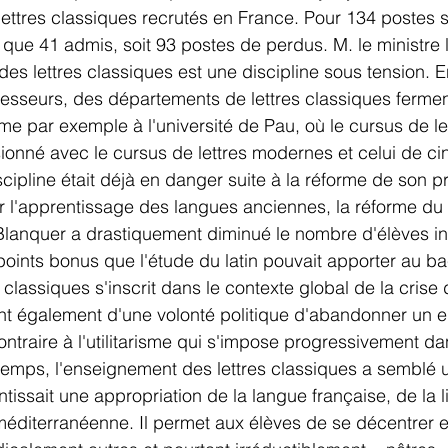
ettres classiques recrutés en France. Pour 134 postes su
n'a que 41 admis, soit 93 postes de perdus. M. le ministre l
es lettres classiques est une discipline sous tension. E
sseurs, des départements de lettres classiques fermen
e par exemple à l'université de Pau, où le cursus de let
ionné avec le cursus de lettres modernes et celui de ci
cipline était déjà en danger suite à la réforme de son p
er l'apprentissage des langues anciennes, la réforme du
lanquer a drastiquement diminué le nombre d'élèves ins
points bonus que l'étude du latin pouvait apporter au ba
s classiques s'inscrit dans le contexte global de la crise
ent également d'une volonté politique d'abandonner un 
traire à l'utilitarisme qui s'impose progressivement da
temps, l'enseignement des lettres classiques a semblé 
ntissait une appropriation de la langue française, de la li
-méditerranéenne. Il permet aux élèves de se décentrer 