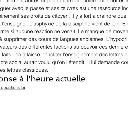
icalement autres et pourtant irréductiblement « nôtres »
oguer avec le passé et ses œuvres est une ressource in
inement ses droits de citoyen. Il y a fort à craindre que 
l'enseigner. L'asphyxie de la discipline vient de loin. Ell
erme si aucune réaction ne venait. Le manque de moyen
à supprimer des cours de langues anciennes. L'hypocri
vateurs des différentes factions au pouvoir ces dernièr
faits : on a laissé péricliter l'enseignement des lettres c
e social aurait voulu qu'on l'étendît. Il lui demande co
s lettres classiques.
nse à l'heure actuelle. 
ropositions loi