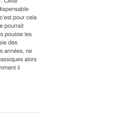
. Cette 
dispensable 
c'est pour cela 
e pourrait 
s pousse les 
sie des 
es années, ne 
lassiques alors 
mment il 