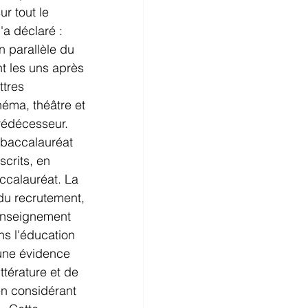
r tout le 
'a déclaré : 
n parallèle du 
t les uns après 
tres 
néma, théâtre et 
rédécesseur. 
 baccalauréat 
crits, en 
ccalauréat. La 
 du recrutement, 
enseignement 
ns l'éducation 
une évidence 
ttérature et de 
en considérant 