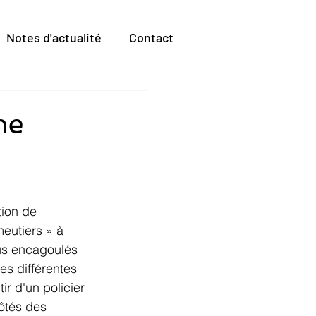
Notes d'actualité
Contact
ne
tion de 
meutiers » à 
dus encagoulés 
es différentes 
r d'un policier 
ôtés des 