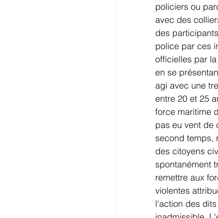
policiers ou pa
avec des collie
des participants
police par ces i
officielles par 
en se présentan
agi avec une tr
entre 20 et 25 a
force maritime 
pas eu vent de 
second temps, r
des citoyens civi
spontanément tr
remettre aux for
violentes attri
l'action des di
inadmissible. L'