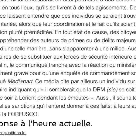
 en tous lieux, qu'ils se livrent à de tels agissements. 
ce laissent entendre que ces individus se seraient trouvé
anée, alors que leur coordination et le fait qu'ils soie
ion plutôt préméditée. En tout état de cause, des citoye
appréhender des auteurs de crimes ou de délits majeurs 
 d'une telle manière, sans s'apparenter à une milice. Auss
aires de se substituer aux forces de sécurité intérieure es
nfin, le communiqué tranche avec la réaction du ministèr
samment grave pour qu'une enquête de commandement soi
ué 
Mediapart
. Ce média cite par ailleurs un individu su
aire indiquant qu'« il semblerait que la DRM 
(sic)
 se soit
tre soir à Lorient pendant les émeutes ». Aussi, il souhait
elles sanctions qu'il entend donner à ces faits, à leurs a
 la FORFUSCO.
nse à l'heure actuelle. 
ropositions loi