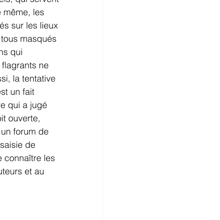
De même, les 
s sur les lieux 
nt tous masqués 
ns qui 
flagrants ne 
i, la tentative 
t un fait 
e qui a jugé 
t ouverte, 
r un forum de 
 saisie de 
e connaître les 
uteurs et au 