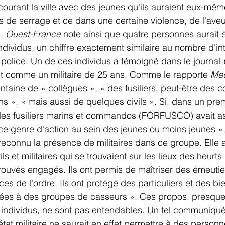
rcourant la ville avec des jeunes qu'ils auraient eux-mê
rs de serrage et ce dans une certaine violence, de l'av
. 
Ouest-France
 note ainsi que quatre personnes aurait é
ndividus, un chiffre exactement similaire au nombre d'int
la police. Un de ces individus a témoigné dans le journal 
t comme un militaire de 25 ans. Comme le rapporte 
Med
entaine de « collègues », « des fusiliers, peut-être des
ns », « mais aussi de quelques civils ». Si, dans un prem
des fusiliers marins et commandos (FORFUSCO) avait ass
ce genre d'action au sein des jeunes ou moins jeunes », 
econnu la présence de militaires dans ce groupe. Elle a
ls et militaires qui se trouvaient sur les lieux des heurts
ouvés engagés. Ils ont permis de maîtriser des émeutier
ces de l'ordre. Ils ont protégé des particuliers et des bi
buées à des groupes de casseurs ». Ces propos, presque 
ts individus, ne sont pas entendables. Un tel communiqué
état militaire ne saurait en effet permettre à des personn