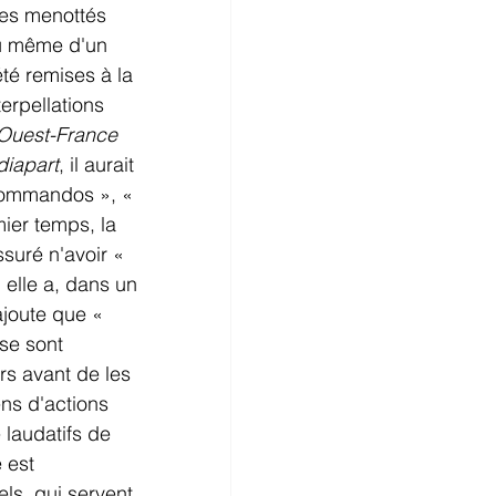
mes menottés 
eu même d'un 
té remises à la 
erpellations 
Ouest-France
iapart
, il aurait 
 commandos », « 
ier temps, la 
uré n'avoir « 
elle a, dans un 
joute que « 
 se sont 
s avant de les 
ens d'actions 
laudatifs de 
 est 
els, qui servent 