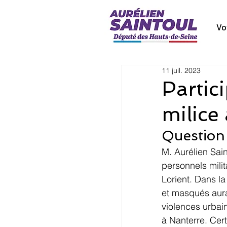
Vo
11 juil. 2023
Partic
milice
Question 
M. Aurélien Sain
personnels milit
Lorient. Dans la
et masqués aurai
violences urbain
à Nanterre. Cer