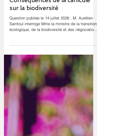
14 juil.
Conséquences de la canicule
sur la biodiversité
Question publiée le 14 juillet 2026 : M. Aurélien
Saintoul interroge Mme la ministre de la transition
écologique, de la biodiversité et des négociations
internationales sur le climat et la nature sur les
conséquences des épisodes caniculaires sur la
faune sauvage et sur la préservation de la
biodiversité. La canicule qui a frappé la France à
la fin du mois de juin 2026 a rappelé que le
dérèglement climatique menace l'ensemble des
écosystèmes. Les épisodes de forte chaleur con